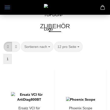
ZUBEHÖR
Sortieren nach
pro Seite
Sortieren nach
12 pro Seite
1
Ersatz VCI für
Phoenix Scope