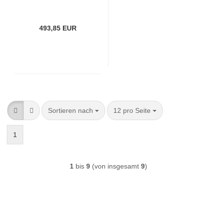
493,85 EUR
Sortieren nach
pro Seite
Sortieren nach
12 pro Seite
1
1
bis
9
(von insgesamt
9
)